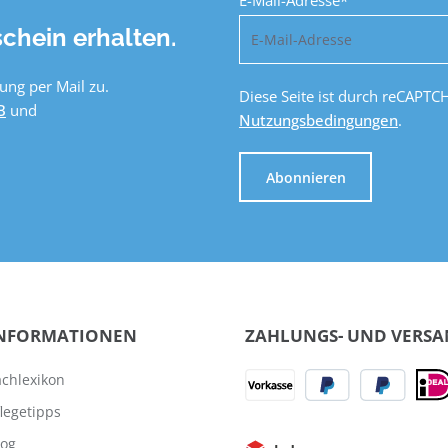
E-Mail-Adresse*
chein erhalten.
ung per Mail zu.
Diese Seite ist durch reCAPTC
B
und
Nutzungsbedingungen
.
Abonnieren
NFORMATIONEN
ZAHLUNGS- UND VERS
achlexikon
flegetipps
log