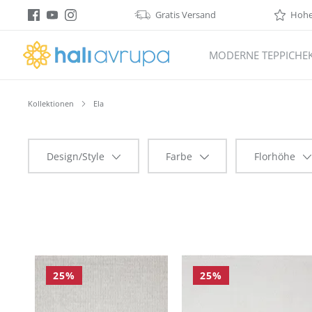
Gratis Versand
Hohe 
springen
Zur Hauptnavigation springen
MODERNE TEPPICHE
Kollektionen
Ela
Design/Style
Farbe
Florhöhe
25
%
25
%