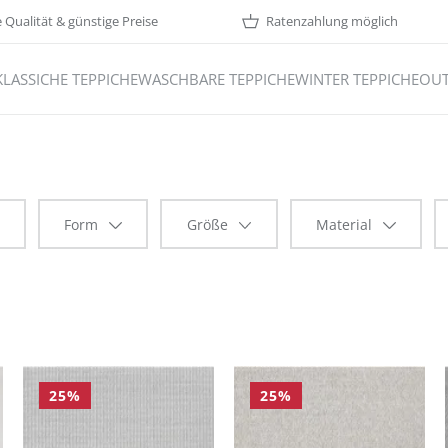
Qualität & günstige Preise
Ratenzahlung möglich
KLASSICHE TEPPICHE
WASCHBARE TEPPICHE
WINTER TEPPICHE
OUT
Form
Größe
Material
25
%
25
%