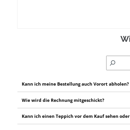
Wi
Kann ich meine Bestellung auch Vorort abholen?
Ja! Sie können die Teppiche in den Outlet Stores abhol
Wie wird die Rechnung mitgeschickt?
Gewerbestraße 6 53567 Asbach
Die Rechnung wird per Mail dem Kunden geschickt. Lie
Kann ich einen Teppich vor dem Kauf sehen oder
Leider ist es noch nicht möglich, ein Musterstück b