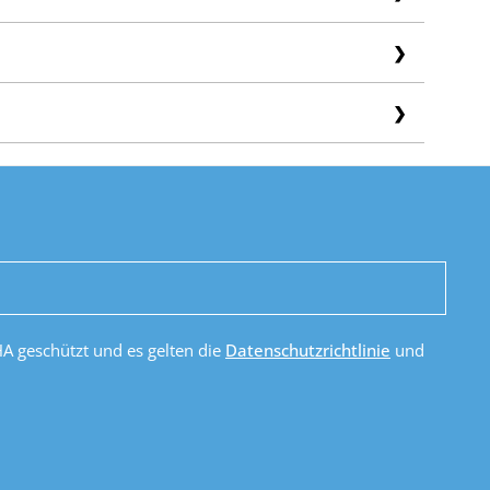
ann in der Regel ca. 15 Werktage dauern.
dann achten Sie bitte drauf ihre Retoure sicher zu
HA geschützt und es gelten die
Datenschutzrichtlinie
und