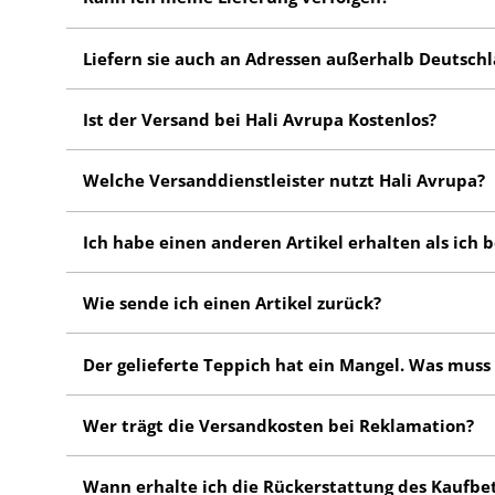
Zahlung per PayPal Express
Ja, nachdem ihr Paket erfolgreich versendet wurde, e
Zahlung per Vorkasse
Liefern sie auch an Adressen außerhalb Deutsch
können sie nun ihr Paket verfolgen.
Ja! wir Liefern kostenlos innerhalb der ganzen EU. Lie
Ist der Versand bei Hali Avrupa Kostenlos?
Ja! der Versand ist innerhalb der EU Kostenlos.
Welche Versanddienstleister nutzt Hali Avrupa?
Wir nutzen folgende Versanddienstleister:
Ich habe einen anderen Artikel erhalten als ich 
Kundensupport kontaktieren
DPD
Wie sende ich einen Artikel zurück?
UPS
Kundensupport kontaktieren, um Retourenschein bi
Der gelieferte Teppich hat ein Mangel. Was muss 
Bestenfalls Gründe der Retouren nennen.
Teppich verpacken. Bitte transportgeeignete Verpac
Kontaktieren Sie in dem Fall den Kundensupport, unt
Wer trägt die Versandkosten bei Reklamation?
Retourenschein ausdrucken und auf alte Adressaufkl
+49 163 6058832 oder über die offizielle Instagram S
Zuletzt die Abgabe im Paketshop quittieren lassen.
Hali Avrupa übernimmt die Versandkosten innerhalb 
Wann erhalte ich die Rückerstattung des Kaufbet