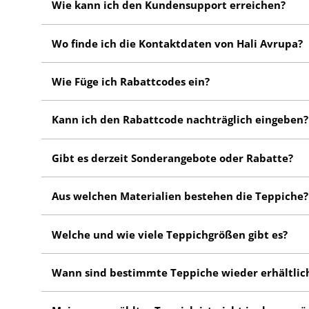
Wie kann ich den Kundensupport erreichen?
beurteilen zu können.
Den Kundensupport können sie unter folgender Numme
Gewerbestraße 6 53567 Asbach
Wo finde ich die Kontaktdaten von Hali Avrupa?
Kundensupport aufnehmen.
Bei Fragen finden Sie unsere Kontaktdaten im Impres
Wie Füge ich Rabattcodes ein?
Nachdem Sie das gewünschte Produkt in Ihren Warenk
Kann ich den Rabattcode nachträglich eingeben?
Ja, es ist möglich, den Rabattcode nachträglich einz
Gibt es derzeit Sonderangebote oder Rabatte?
Regel nachholen. Überprüfen Sie dazu bitte Ihre Best
Sie können dies ganz einfach auf unserer Startseite überp
Aus welchen Materialien bestehen die Teppiche?
Je nach Kollektion, unterscheidet sich die Qualität un
Welche und wie viele Teppichgrößen gibt es?
Polyester
Wir haben Standardmäßig 5 folgende Größen:
Polypropylen
Wann sind bestimmte Teppiche wieder erhältlic
Baumwolle
Teppichläufer / Teppichbrücken
In der Regel dauert es ca. 4 bis 6 Wochen bis ein 