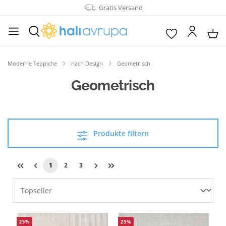
Gratis Versand
alt springen
Moderne Teppiche
nach Design
Geometrisch
Geometrisch
Produkte filtern
1
2
3
25
%
25
%