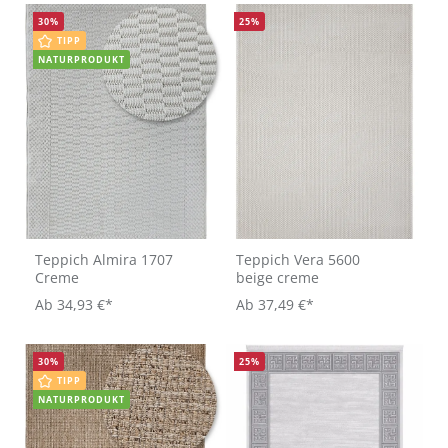
30
%
25
%
TIPP
NATURPRODUKT
Teppich Almira 1707
Teppich Vera 5600
Creme
beige creme
Ab
34,93 €*
Ab
37,49 €*
30
%
25
%
TIPP
NATURPRODUKT