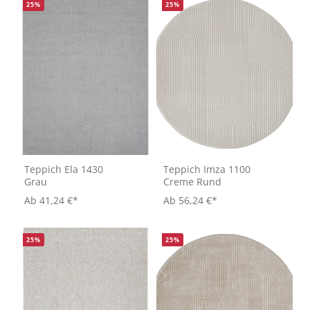
25
%
25
%
Teppich Ela 1430
Teppich Imza 1100
Grau
Creme Rund
Ab
41,24 €*
Ab
56,24 €*
25
%
25
%