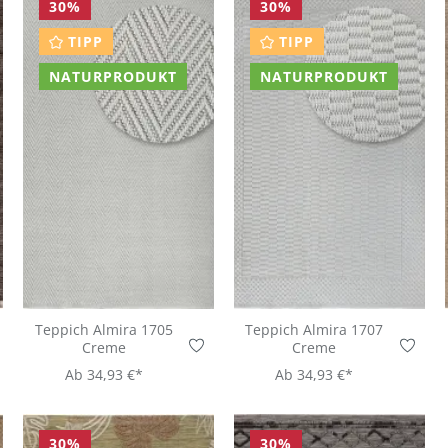
30
%
30
%
TIPP
TIPP
NATURPRODUKT
NATURPRODUKT
Teppich Almira 1705
Teppich Almira 1707
Creme
Creme
Ab
34,93 €*
Ab
34,93 €*
30
%
30
%