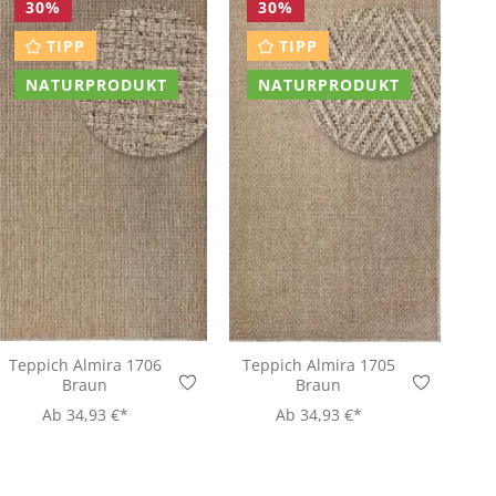
30
%
30
%
TIPP
TIPP
NATURPRODUKT
NATURPRODUKT
Teppich Almira 1706
Teppich Almira 1705
Braun
Braun
Ab
34,93 €*
Ab
34,93 €*