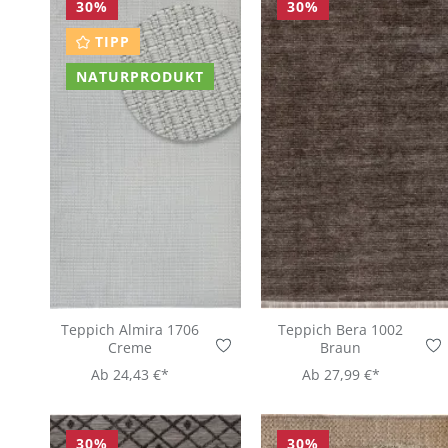
30
%
30
%
TIPP
NATURPRODUKT
Teppich Almira 1706
Teppich Bera 1002
Creme
Braun
Ab
24,43 €*
Ab
27,99 €*
30
%
30
%