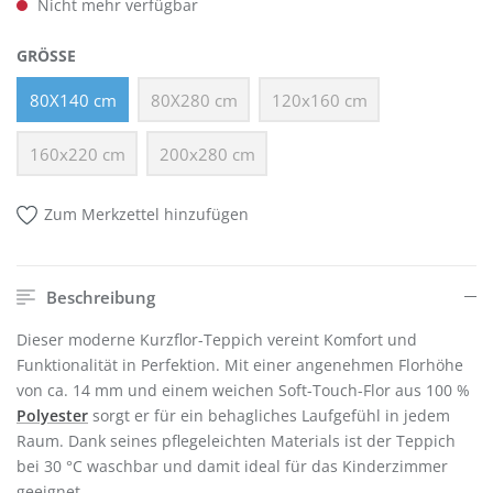
Nicht mehr verfügbar
AUSWÄHLEN
GRÖSSE
80X140 cm
80X280 cm
120x160 cm
(Diese Option ist zurzeit nicht verfügbar.)
(Diese Option ist zurzeit nicht verfügbar.)
(Diese Option ist zurzeit ni
160x220 cm
200x280 cm
(Diese Option ist zurzeit nicht verfügbar.)
(Diese Option ist zurzeit nicht verfügbar.)
Zum Merkzettel hinzufügen
Beschreibung
Dieser moderne Kurzflor-Teppich vereint Komfort und
Funktionalität in Perfektion. Mit einer angenehmen Florhöhe
von ca. 14 mm und einem weichen Soft-Touch-Flor aus 100 %
Polyester
sorgt er für ein behagliches Laufgefühl in jedem
Raum. Dank seines pflegeleichten Materials ist der Teppich
bei 30 °C waschbar und damit ideal für das Kinderzimmer
geeignet.