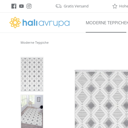
Gratis Versand
Hohe 
springen
Zur Hauptnavigation springen
MODERNE TEPPICHE
Moderne Teppiche
Bildergalerie überspringen