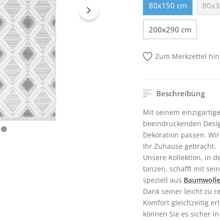
80x150 cm
80x3
(Diese Option ist z
200x290 cm
Zum Merkzettel hi
Beschreibung
Mit seinem einzigarti
beeindruckenden Design
Dekoration passen. Wi
Ihr Zuhause gebracht.
Unsere Kollektion, in
tanzen, schafft mit sei
speziell aus
Baumwoll
Dank seiner leicht zu 
Komfort gleichzeitig er
können Sie es sicher 