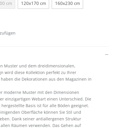
00 cm
120x170 cm
160x230 cm
urzeit nicht verfügbar.)
(Diese Option ist zurzeit nicht verfügbar.)
nzufügen
gen Muster und dem dreidimensionalen,
 wird diese Kollektion perfekt zu Ihrer
r haben die Dekorationen aus den Magazinen in
 der moderne Muster mit den Dimensionen
ner einzigartigen Webart einen Unterschied. Die
e
hergestellte Basis ist für alle Böden geeignet.
reinigenden Oberfläche können Sie Stil und
leben. Dank seiner antiallergenen Struktur
in allen Räumen verwenden. Das Gehen auf