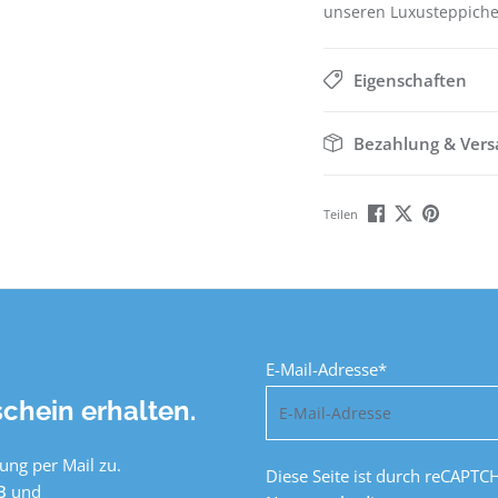
unseren Luxusteppiche
Eigenschaften
Bezahlung & Ver
Teilen
E-Mail-Adresse*
chein erhalten.
ung per Mail zu.
Diese Seite ist durch reCAPTC
B
und