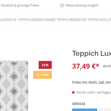
Qualität & günstige Preise
Ratenzahlung möglich
KLASSICHE TEPPICHE
WASCHBARE TEPPICHE
WINTER TEPPICHE
OUT
Teppich Lu
37,49 €*
25
%
49,9
TIPP
Preise inkl. MwSt. zzgl. V
Nicht mehr verfügb
AUSWÄHLEN
GRÖSSE