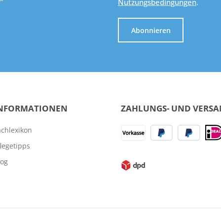
Nutzungsbedingungen
.
Abonnieren
NFORMATIONEN
ZAHLUNGS- UND VERS
achlexikon
flegetipps
log