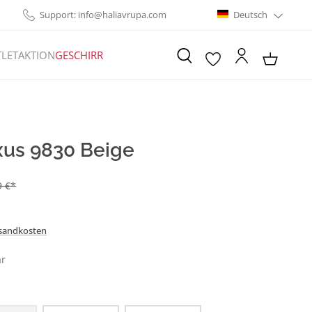
Support: info@haliavrupa.com
Deutsch
LET
AKTION
GESCHIRR
xus 9830 Beige
9 €*
ersandkosten
ar