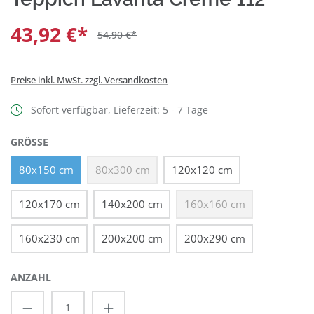
43,92 €*
54,90 €*
Preise inkl. MwSt. zzgl. Versandkosten
Sofort verfügbar, Lieferzeit: 5 - 7 Tage
AUSWÄHLEN
GRÖSSE
80x150 cm
80x300 cm
120x120 cm
(Diese Option ist zurzeit nicht verfügbar.)
120x170 cm
140x200 cm
160x160 cm
(Diese Option ist zurzeit
160x230 cm
200x200 cm
200x290 cm
ANZAHL
Produkt Anzahl: Gib den gewünschten Wert